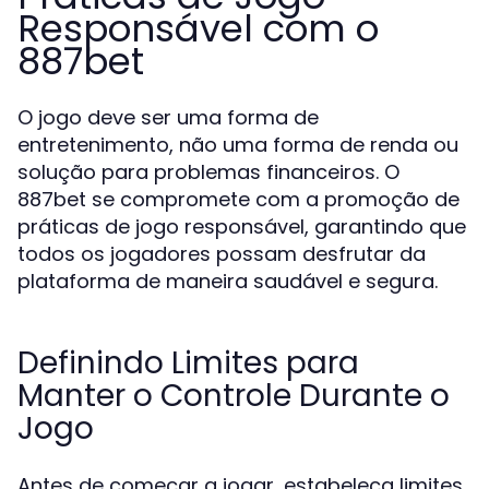
Responsável com o
887bet
O jogo deve ser uma forma de
entretenimento, não uma forma de renda ou
solução para problemas financeiros. O
887bet se compromete com a promoção de
práticas de jogo responsável, garantindo que
todos os jogadores possam desfrutar da
plataforma de maneira saudável e segura.
Definindo Limites para
Manter o Controle Durante o
Jogo
Antes de começar a jogar, estabeleça limites