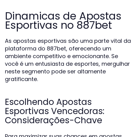
Dinamicas de Apostas
Esportivas no 887bet
As apostas esportivas são uma parte vital da
plataforma do 887bet, oferecendo um
ambiente competitivo e emocionante. Se
você é um entusiasta de esportes, mergulhar
neste segmento pode ser altamente
gratificante.
Escolhendo Apostas
Esportivas Vencedoras:
Considerações-Chave
Para maximizar suas chances em apostas