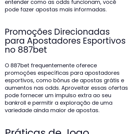
entender como as odds funcionam, você
pode fazer apostas mais informadas.
Promoções Direcionadas
para Apostadores Esportivos
no 887bet
O 887bet frequentemente oferece
promoções específicas para apostadores
esportivos, como bônus de apostas grátis e
aumentos nas odds. Aproveitar essas ofertas
pode fornecer um impulso extra ao seu
bankroll e permitir a exploração de uma
variedade ainda maior de apostas.
Práticas de Jogo