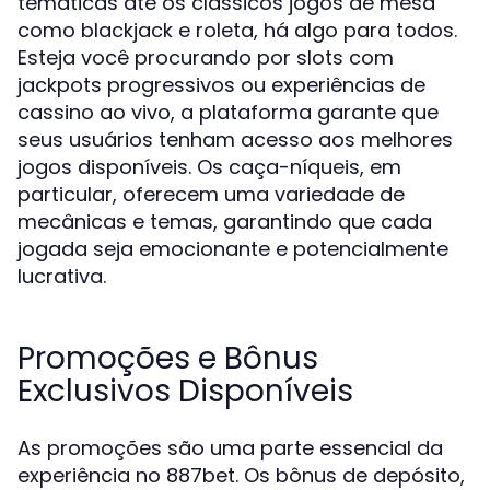
temáticas até os clássicos jogos de mesa
como blackjack e roleta, há algo para todos.
Esteja você procurando por slots com
jackpots progressivos ou experiências de
cassino ao vivo, a plataforma garante que
seus usuários tenham acesso aos melhores
jogos disponíveis. Os caça-níqueis, em
particular, oferecem uma variedade de
mecânicas e temas, garantindo que cada
jogada seja emocionante e potencialmente
lucrativa.
Promoções e Bônus
Exclusivos Disponíveis
As promoções são uma parte essencial da
experiência no 887bet. Os bônus de depósito,