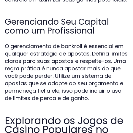
Gerenciando Seu Capital
como um Profissional
O gerenciamento de bankroll é essencial em
qualquer estratégia de apostas. Defina limites
claros para suas apostas e respeite-os. Uma
regra prática é nunca apostar mais do que
você pode perder. Utilize um sistema de
apostas que se adapte ao seu orçamento e
permaneça fiel a ele; isso pode incluir o uso
de limites de perda e de ganho.
Explorando os Jogos de
Casino Populares no