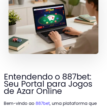
Entendendo o 887bet:
Seu Portal para Jogos
de Azar Online
Bem-vindo ao
, uma plataforma que
887bet