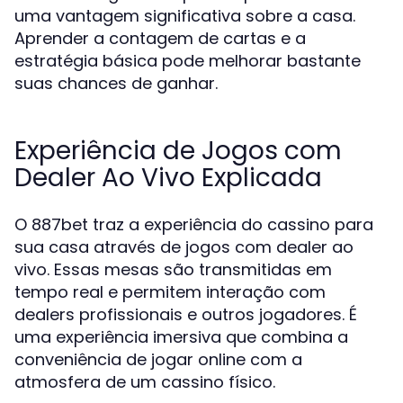
uma vantagem significativa sobre a casa.
Aprender a contagem de cartas e a
estratégia básica pode melhorar bastante
suas chances de ganhar.
Experiência de Jogos com
Dealer Ao Vivo Explicada
O 887bet traz a experiência do cassino para
sua casa através de jogos com dealer ao
vivo. Essas mesas são transmitidas em
tempo real e permitem interação com
dealers profissionais e outros jogadores. É
uma experiência imersiva que combina a
conveniência de jogar online com a
atmosfera de um cassino físico.