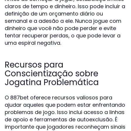
claros de tempo e dinheiro. Isso pode incluir a
definição de um orçamento diário ou
semanal e a adesão a ele. Nunca jogue com
dinheiro que você não pode perder e evite
tentar recuperar perdas, o que pode levar a
uma espiral negativa.
Recursos para
Conscientização sobre
Jogatina Problemática
O 887bet oferece recursos valiosos para
ajudar aqueles que podem estar enfrentando
problemas de jogo. Isso inclui acesso a linhas
de apoio e ferramentas de autoexclusão. É
importante que jogadores reconheçam sinais