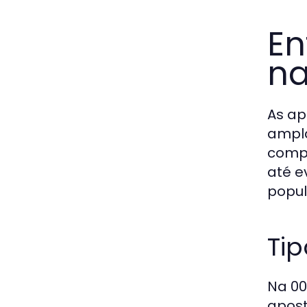
En
na
As ap
ampla
compe
até e
popul
Tip
Na 00
apost