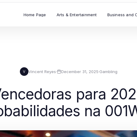
Home Page
Arts & Entertainment
Business and 
Vincent Reyes
·
December 31, 2025
·
Gambling
V
 Vencedoras para 202
obabilidades na 001