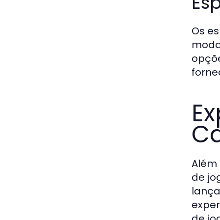
Esp
Os es
modal
opçõe
forne
Ex
Ca
Além 
de jo
lança
exper
de jo