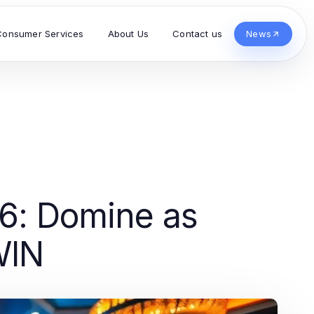
Consumer Services
About Us
Contact us
News
6: Domine as
WIN