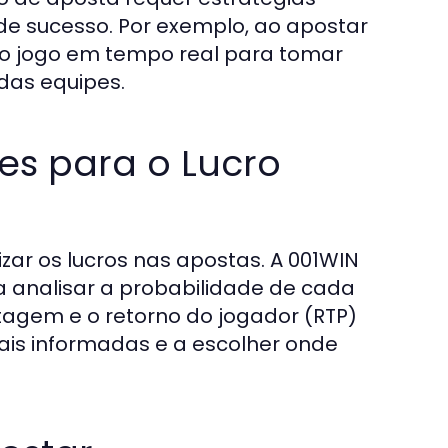
e sucesso. Por exemplo, ao apostar
o jogo em tempo real para tomar
as equipes.
es para o Lucro
zar os lucros nas apostas. A 001WIN
 analisar a probabilidade de cada
agem e o retorno do jogador (RTP)
is informadas e a escolher onde