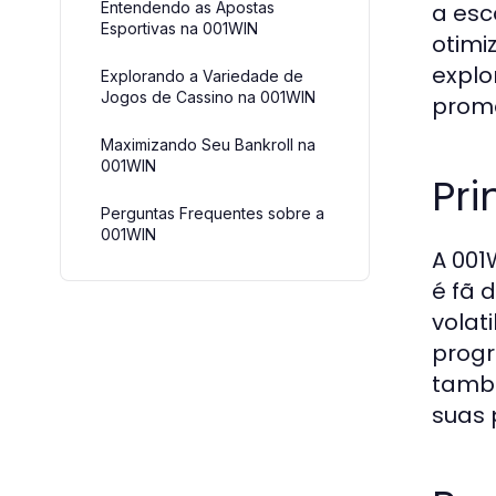
Entendendo as Apostas
a esc
Esportivas na 001WIN
otimi
explo
Explorando a Variedade de
Jogos de Cassino na 001WIN
promo
Maximizando Seu Bankroll na
001WIN
Pri
Perguntas Frequentes sobre a
001WIN
A 001
é fã 
volat
progr
també
suas 