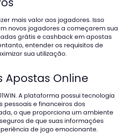
vos
er mais valor aos jogadores. Isso
dam novos jogadores a começarem sua
odadas grátis e cashback em apostas
ntanto, entender os requisitos de
izar sua utilização.
 Apostas Online
1WIN. A plataforma possui tecnologia
 pessoais e financeiros dos
tada, o que proporciona um ambiente
 seguros de que suas informações
periência de jogo emocionante.